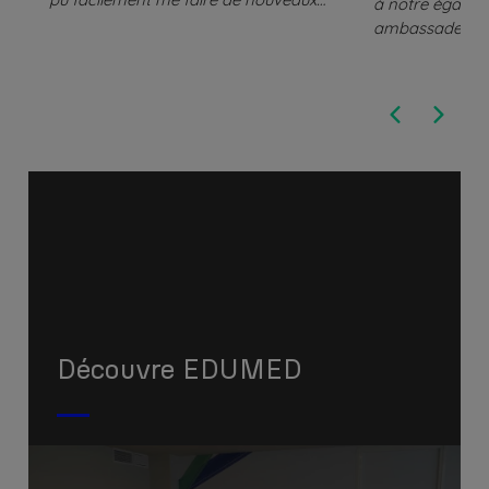
à notre égard e
amis et réussir mon intégration dans
ambassadeurs ma
le groupe et surtout avec la présence
nous permettre 
des professeurs qui sont très attentifs
activités qui n
et à l’écoute ce qui fait de cet
certaine confi
établissement une source de
servira dans not
connaissance fiable et adéquate.
Découvre EDUMED