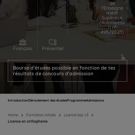
de
l'Enseigne
ment
Supérieur
(Autorisatio
n n°
495/2023)
Français
Présentiel
Bourse d’études possible en fonction de tes
résultats de concours d’admission
Introduction
Déroulement des études
Programme
Admissions
Home
Formation initiale
Licence bac +3
Licence en orthophonie