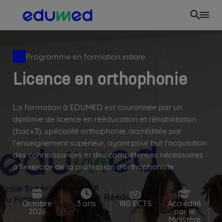
Skip
to
main
content
Programme en formation initiale
Licence en orthophonie
La formation à EDUMED est couronnée par un
diplôme de licence en rééducation et réhabilitation
(bac+3), spécialité orthophonie, accréditée par
l’enseignement supérieur, ayant pour but l'acquisition
des connaissances et des compétences nécessaires
à l'exercice de la profession d’orthophoniste
Octobre
3 ans
180 ECTS
Accrédité
2026
par le
Ministère