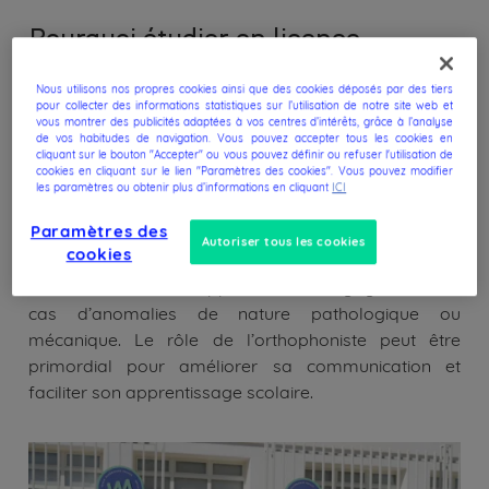
Pourquoi étudier en licence
orthophonie ?
Nous utilisons nos propres cookies ainsi que des cookies déposés par des tiers
pour collecter des informations statistiques sur l’utilisation de notre site web et
vous montrer des publicités adaptées à vos centres d’intérêts, grâce à l’analyse
de vos habitudes de navigation. Vous pouvez accepter tous les cookies en
L'orthophoniste exécute des actes de rééducation
cliquant sur le bouton "Accepter" ou vous pouvez définir ou refuser l'utilisation de
cookies en cliquant sur le lien "Paramètres des cookies". Vous pouvez modifier
visant le traitement des anomalies de nature
les paramètres ou obtenir plus d’informations en cliquant
ICI
pathologique de la voix, de la parole et du langage
Paramètres des
oral ou écrit. La consultation en orthophonie se
Autoriser tous les cookies
cookies
pratique aussi auprès des jeunes enfants dans le but
d’améliorer le développement du langage, dans le
cas d’anomalies de nature pathologique ou
mécanique. Le rôle de l’orthophoniste peut être
primordial pour améliorer sa communication et
faciliter son apprentissage scolaire.