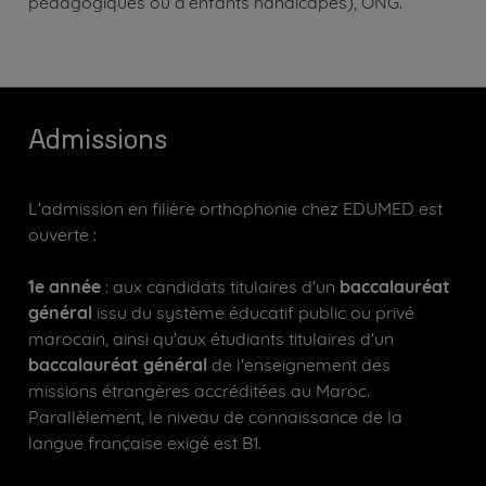
pédagogiques ou d’enfants handicapés), ONG.
Physique acoustique et sensorielle appliquée à
Psychiatrie et Gériatrie
Langues : anglais et espagnol
l'orthophonie
Démarches cliniques et intervention orthophonique
Culture et art skills
Science de l’éducation - Psychopédagogie
(moyens alternatifs, augmentatifs)
Semestre 4
Anatomie - physiologie 2
Stage de perfectionnement 1
Langues : anglais et espagnol
Imagerie, explorations et investigations
Admissions
Culture digitale
Oralité, orthodontie dento-faciale et fonctions oro-
Semestre 6
myo-faciales et dysphagies, orthopédie-dento-facile :
L'admission en filière orthophonie chez EDUMED est
troubles, sémiologie, évaluation et intervention
Aphasiologie, sémiologie, évaluation et
ouverte :
Phonation, voix, pathologie : sémiologie, évaluation et
intervention
intervention
Troubles neuro cognitifs, dysarthries, syndrome
1e année
: aux candidats titulaires d'un
baccalauréat
Audition : pathologies, sémiologie, évaluation et
démentiel et maladie neurodégénératives
général
issu du système éducatif public ou privé
intervention
marocain, ainsi qu'aux étudiants titulaires d'un
Raisonnement clinique et étude de cas 1
baccalauréat général
de l'enseignement des
Langues : anglais et espagnol
missions étrangères accréditées au Maroc.
Développement personnel
Parallèlement, le niveau de connaissance de la
langue française exigé est B1.