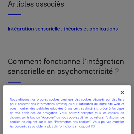
Articles associés
Intégration sensorielle : théories et applications
Comment fonctionne l'intégration
sensorielle en psychomotricité ?
La thérapie psychomotrice propose une gamme
Nous utilisons nos propres cookies ainsi que des cookies déposés par des tiers
diversifiée d'interventions basées sur les preuves
pour collecter des informations statistiques sur l’utilisation de notre site web et
scientifiques pour optimiser l'intégration sensorielle.
vous montrer des publicités adaptées à vos centres d’intérêts, grâce à l’analyse
de vos habitudes de navigation. Vous pouvez accepter tous les cookies en
Ces approches s'appuient sur une compréhension
cliquant sur le bouton "Accepter" ou vous pouvez définir ou refuser l'utilisation de
approfondie de la relation entre le corps et le
cookies en cliquant sur le lien "Paramètres des cookies". Vous pouvez modifier
les paramètres ou obtenir plus d’informations en cliquant
ICI
cerveau dans le traitement des informations