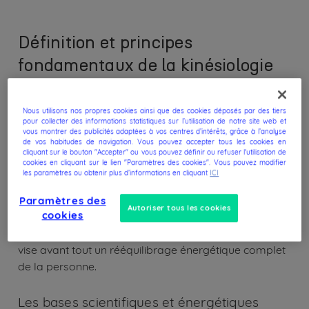
Définition et principes
fondamentaux de la kinésiologie
Nous utilisons nos propres cookies ainsi que des cookies déposés par des tiers
La kinésiologie est une discipline qui s'intéresse à
pour collecter des informations statistiques sur l’utilisation de notre site web et
l'étude du mouvement humain et aux relations entre
vous montrer des publicités adaptées à vos centres d’intérêts, grâce à l’analyse
de vos habitudes de navigation. Vous pouvez accepter tous les cookies en
le corps et l'esprit. Elle part du principe que notre
cliquant sur le bouton "Accepter" ou vous pouvez définir ou refuser l'utilisation de
cookies en cliquant sur le lien "Paramètres des cookies". Vous pouvez modifier
corps possède une intelligence innée et une capacité
les paramètres ou obtenir plus d’informations en cliquant
ICI
d'autorégulation. Lorsqu'un déséquilibre survient, le
corps le manifeste par divers symptômes - douleurs,
Paramètres des
Autoriser tous les cookies
cookies
stress ou difficultés émotionnelles. Cette approche,
considérée comme une médecine douce efficace,
vise avant tout un rééquilibrage énergétique complet
de la personne.
Les bases scientifiques et énergétiques