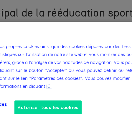
cipal de la rééducation spor
capitale dans le processus de récupération des sportifs suite
 et musculaire, essentielles à la pratique sportive. Pour ce fa
nos propres cookies ainsi que des cookies déposés par des tiers 
re graduelle.
tistiques sur l’utilisation de notre site web et vous montrer des pu
enir les rechutes en renforçant les muscles et en améliorant l
térêts, grâce à l’analyse de vos habitudes de navigation. Vous p
sques de blessures futures. En adaptant les techniques de réha
liquant sur le bouton "Accepter" ou vous pouvez définir ou refus
ormance athlétique. Ainsi, les sportifs peuvent retrouver leur
uant sur le lien "Paramètres des cookies". Vous pouvez modifier
nformations en cliquant
ICI
thérapeutes du sport, des professionnels spécialisés dans la 
 renforcée par des formations spécialisées, telles que le
mast
des
es stratégies de rééducation de haut niveau afin d'optimiser le
Autoriser tous les cookies