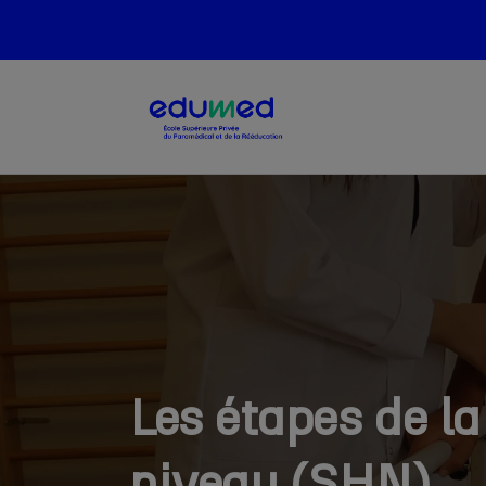
Skip
to
main
content
Les étapes de la
niveau (SHN)