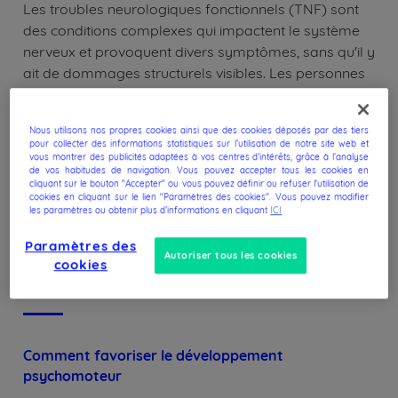
Les troubles neurologiques fonctionnels (TNF) sont
des conditions complexes qui impactent le système
nerveux et provoquent divers symptômes, sans qu'il y
ait de dommages structurels visibles. Les personnes
qui souffrent de TNF présentent souvent des
symptômes neurologiques sévères et handicapants
Nous utilisons nos propres cookies ainsi que des cookies déposés par des tiers
qui peuvent impacter leur quotidien. Le traitement de
pour collecter des informations statistiques sur l’utilisation de notre site web et
ces problèmes exige une approche personnalisée et
vous montrer des publicités adaptées à vos centres d’intérêts, grâce à l’analyse
de vos habitudes de navigation. Vous pouvez accepter tous les cookies en
pluridisciplinaire, impliquant des actions interventions
cliquant sur le bouton "Accepter" ou vous pouvez définir ou refuser l'utilisation de
cookies en cliquant sur le lien "Paramètres des cookies". Vous pouvez modifier
médicales, psychologiques et physiques.
les paramètres ou obtenir plus d’informations en cliquant
ICI
Paramètres des
Autoriser tous les cookies
cookies
Articles associés
Comment favoriser le développement
psychomoteur